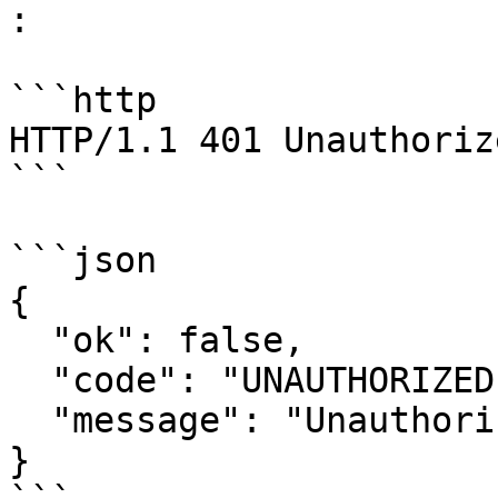
:

```http

HTTP/1.1 401 Unauthorize
```

```json

{

  "ok": false,

  "code": "UNAUTHORIZED",

  "message": "Unauthorized"

}
