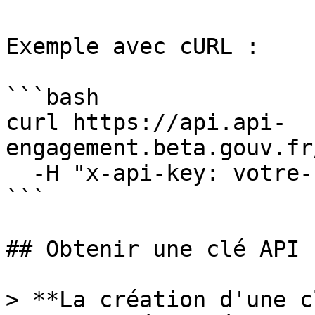
Exemple avec cURL :

```bash

curl https://api.api-
engagement.beta.gouv.fr
  -H "x-api-key: votre-clé-api"

```

## Obtenir une clé API

> **La création d'une c