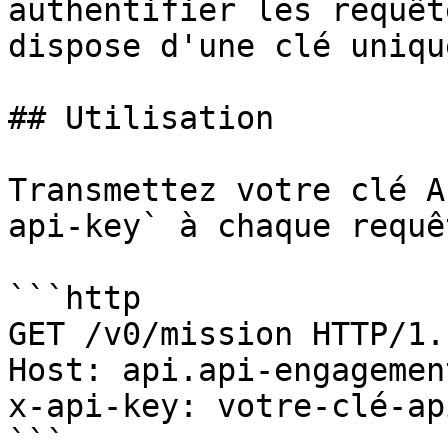
authentifier les requêt
dispose d'une clé uniqu
## Utilisation

Transmettez votre clé A
api-key` à chaque requêt
```http

GET /v0/mission HTTP/1.1
Host: api.api-engagemen
x-api-key: votre-clé-api
```
