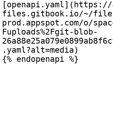
[openapi.yaml](https://
files.gitbook.io/~/file
prod.appspot.com/o/spac
Fuploads%2Fgit-blob-
26a88e25a079e0899ab8f6c
.yaml?alt=media)
