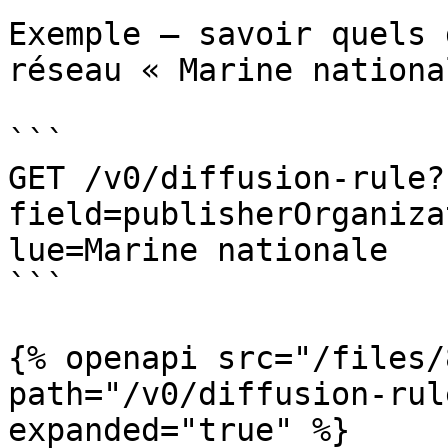
Exemple — savoir quels 
réseau « Marine nationa
```

GET /v0/diffusion-rule?
field=publisherOrganiza
lue=Marine nationale

```

{% openapi src="/files/
path="/v0/diffusion-rul
expanded="true" %}
