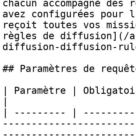
chacun accompagné des r
avez configurées pour l
reçoit toutes vos missi
règles de diffusion](/a
diffusion-diffusion-rul
## Paramètres de requête
| Paramètre | Obligatoire | Description                                                                                            
|

| --------- | ---------
-----------------------
-----------------------